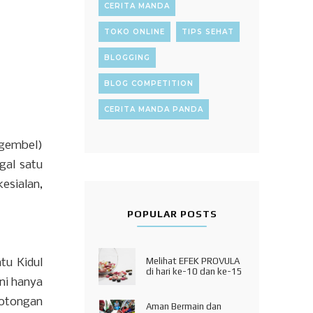
CERITA MANDA
TOKO ONLINE
TIPS SEHAT
BLOGGING
BLOG COMPETITION
CERITA MANDA PANDA
(gembel)
gal satu
sialan,
POPULAR POSTS
Melihat EFEK PROVULA
tu Kidul
di hari ke-10 dan ke-15
ni hanya
motongan
Aman Bermain dan