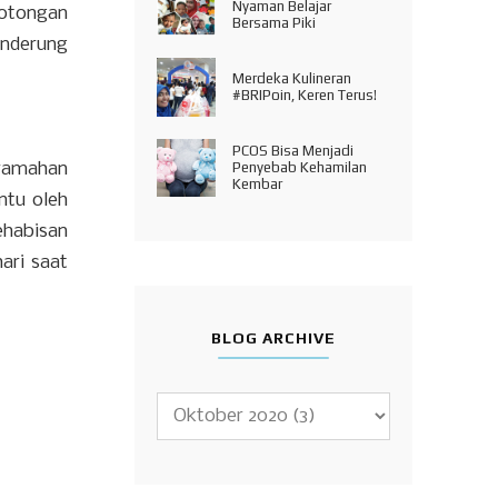
Nyaman Belajar
motongan
Bersama Piki
enderung
Merdeka Kulineran
#BRIPoin, Keren Terus!
PCOS Bisa Menjadi
eramahan
Penyebab Kehamilan
Kembar
ntu oleh
habisan
hari saat
BLOG ARCHIVE