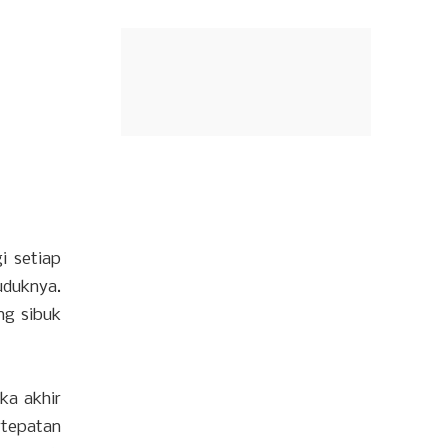
i setiap
uduknya.
ng sibuk
ka akhir
rtepatan