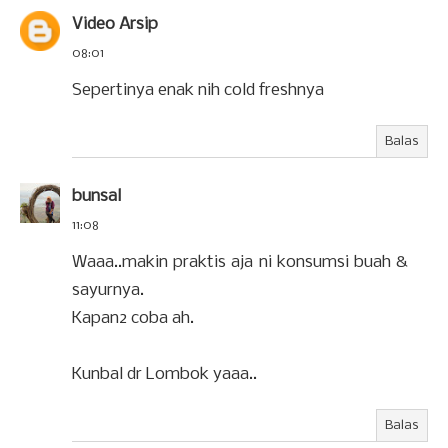
Video Arsip
08:01
Sepertinya enak nih cold freshnya
Balas
bunsal
11:08
Waaa..makin praktis aja ni konsumsi buah &
sayurnya.
Kapan2 coba ah.
Kunbal dr Lombok yaaa..
Balas