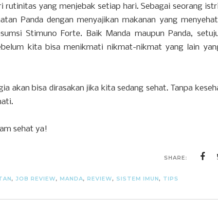
ri rutinitas yang menjebak setiap hari. Sebagai seorang ist
hatan Panda dengan menyajikan makanan yang menyehat
nsumsi Stimuno Forte. Baik Manda maupun Panda, setu
ebelum kita bisa menikmati nikmat-nikmat yang lain ya
a akan bisa dirasakan jika kita sedang sehat. Tanpa keseha
ati.
lam sehat ya!
SHARE:
TAN
,
JOB REVIEW
,
MANDA
,
REVIEW
,
SISTEM IMUN
,
TIPS