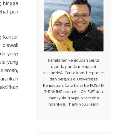
g hingga
ehat pun
g kantor
 diawali
nda yang
Perjalanan kehidupan cerita
ala yang
manda panda menjalani
elemah,
tulisanNYA. Cerita kami berproses
arankan
dan berguru di Universitas
Kehidupan. Cara kami berPOSITIF
aktifkan
THINKING pada ALLOH SWT dan
mensyukuri segala rencana
indahNya. Thank you I learn.