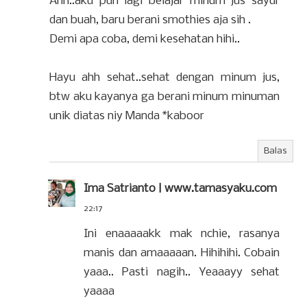
Ahh..aku pun lagi belajar minum jus sayur
dan buah, baru berani smothies aja sih .
Demi apa coba, demi kesehatan hihi..
Hayu ahh sehat..sehat dengan minum jus,
btw aku kayanya ga berani minum minuman
unik diatas niy Manda *kaboor
Balas
Ima Satrianto | www.tamasyaku.com
22:17
Ini enaaaaakk mak nchie, rasanya
manis dan amaaaaan. Hihihihi. Cobain
yaaa.. Pasti nagih.. Yeaaayy sehat
yaaaa