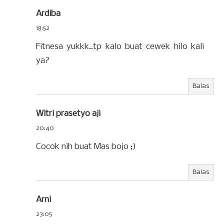
Ardiba
18:52
Fitnesa yukkk..tp kalo buat cewek hilo kali
ya?
Balas
Witri prasetyo aji
20:40
Cocok nih buat Mas bojo ;)
Balas
Arni
23:05