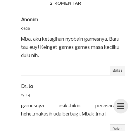
2 KOMENTAR
Anonim
01:26
Mba, aku ketagihan nyobain gamesnya. Baru
tau euy! Keinget games games masa kecilku
dulu nih.
Balas
Dr. Jo
19:44
gamesnya asik..bikin penasaran.
hehe..makasih uda berbagi, Mbak Ima!
Balas