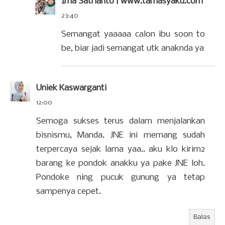
Ima Satrianto | www.tamasyaku.com
23:40
Semangat yaaaaa calon ibu soon to
be, biar jadi semangat utk anaknda ya
Uniek Kaswarganti
12:00
Semoga sukses terus dalam menjalankan
bisnismu, Manda. JNE ini memang sudah
terpercaya sejak lama yaa.. aku klo kirim2
barang ke pondok anakku ya pake JNE loh.
Pondoke ning pucuk gunung ya tetap
sampenya cepet.
Balas