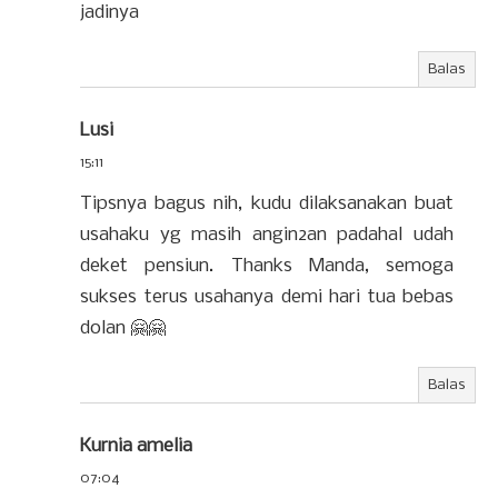
jadinya
Balas
Lusi
15:11
Tipsnya bagus nih, kudu dilaksanakan buat
usahaku yg masih angin2an padahal udah
deket pensiun. Thanks Manda, semoga
sukses terus usahanya demi hari tua bebas
dolan 🤗🤗
Balas
Kurnia amelia
07:04