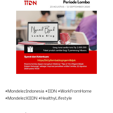
#MondelezIndonesia #IIDN #WorkFromHome
#MondelezXIIDN #HealthyLifestyle