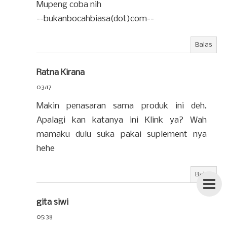
Mupeng coba nih
--bukanbocahbiasa(dot)com--
Balas
Ratna Kirana
03:17
Makin penasaran sama produk ini deh.
Apalagi kan katanya ini Klink ya? Wah
mamaku dulu suka pakai suplement nya
hehe
Balas
gita siwi
05:38