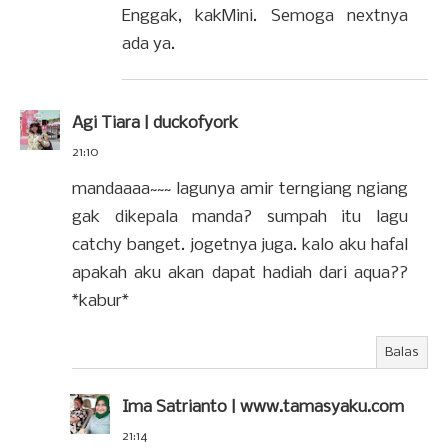
Enggak, kakMini. Semoga nextnya
ada ya.
Agi Tiara | duckofyork
21:10
mandaaaa~~~ lagunya amir terngiang ngiang
gak dikepala manda? sumpah itu lagu
catchy banget. jogetnya juga. kalo aku hafal
apakah aku akan dapat hadiah dari aqua??
*kabur*
Balas
Ima Satrianto | www.tamasyaku.com
21:14