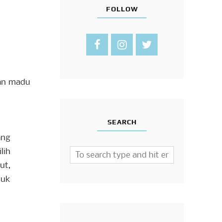
FOLLOW
an madu
SEARCH
ang
lih
ut,
tuk