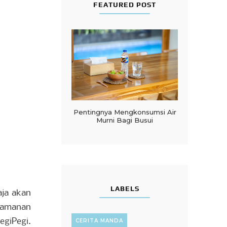
FEATURED POST
Pentingnya Mengkonsumsi Air
Murni Bagi Busui
LABELS
aja akan
yamanan
egiPegi.
CERITA MANDA