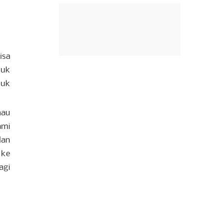
isa
tuk
tuk
mau
ami
lan
 ke
agi