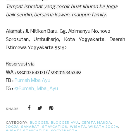
Tempat istirahat yang cocok buat liburan ke Jogja
baik sendiri, bersama kawan, maupun family.
Alamat :
Jl. Nitikan Baru, Gg. Abimanyu No. 1092
Sorosutan, Umbulharjo, Kota Yo
gyakarta, Daerah
Istimewa Yogyakarta 55162
Reservasi via
WA : 082133843131// 081315345340
FB :
Rumah Mba Ayu
IG :
@Rumah_Mba_Ayu
SHARE:
CATEGORY:
BLOGGER
,
BLOGGER AYU.
,
CERITA MANDA
,
JOGJA
,
SAHABAT
,
STAYCATION
,
WISATA
,
WISATA JOGJA
,
WISATA STAYCATION
,
YOGYAKARTA