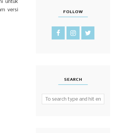
ni untuk
am versi
FOLLOW
SEARCH