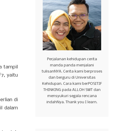
Perjalanan kehidupan cerita
manda panda menjalani
a tampil
tulisanNYA. Cerita kami berproses
7, yaitu
dan berguru di Universitas
Kehidupan. Cara kami berPOSITIF
THINKING pada ALLOH SWT dan
mensyukuri segala rencana
rlian di
indahNya. Thank you I learn.
il dalam