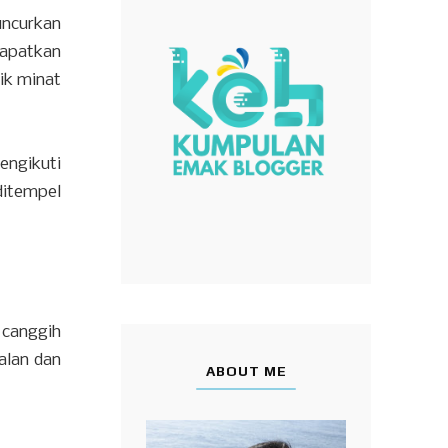
uncurkan
apatkan
ik minat
ngikuti
ditempel
 canggih
alan dan
ABOUT ME