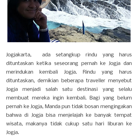
Jogjakarta, ada setangkup rindu yang harus
dituntaskan ketika seseorang pernah ke Jogja dan
merindukan kembali Jogja. Rindu yang harus
dituntaskan, demikian beberapa traveller menyebut
Jogja menjadi salah satu destinasi yang selalu
membuat mereka ingin kembali. Bagi yang belum
pernah ke Jogja, Manda pun tidak bosan mengingakan
bahwa di Jogja bisa menjelajah ke banyak tempat
wisata, makanya tidak cukup satu hari liburan ke
Jogja.