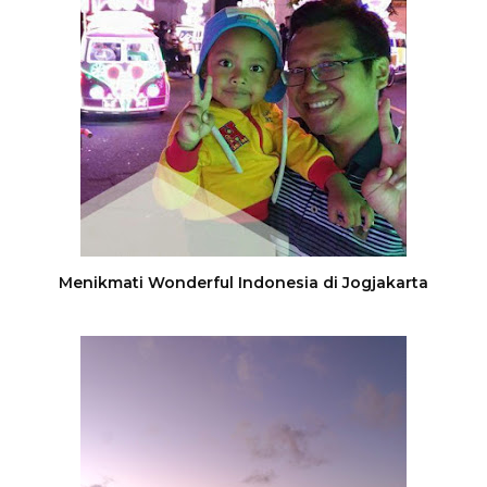
Menikmati Wonderful Indonesia di Jogjakarta