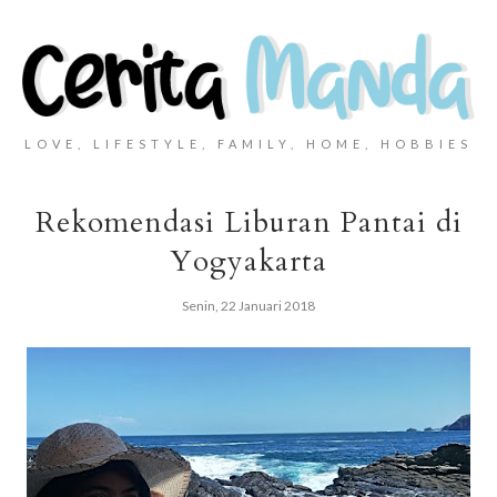
LOVE, LIFESTYLE, FAMILY, HOME, HOBBIES
Rekomendasi Liburan Pantai di
Yogyakarta
Senin, 22 Januari 2018