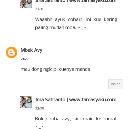
Ima Satrianto | www.tamasyaku.com
23:31
Waaahh ayuk cobain, ini kue kering
paling mudah mba. ^_^
Mbak Avy
21:27
mau dong ngicipi kuenya manda
Balas
Ima Satrianto | www.tamasyaku.com
23:29
Boleh mba avy, sini main ke rumah
^_^