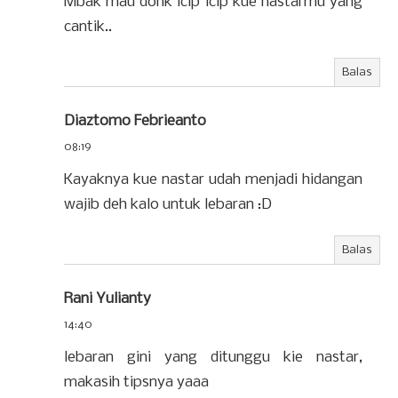
Mbak mau donk icip icip kue nastarmu yang
cantik..
Balas
Diaztomo Febrieanto
08:19
Kayaknya kue nastar udah menjadi hidangan
wajib deh kalo untuk lebaran :D
Balas
Rani Yulianty
14:40
lebaran gini yang ditunggu kie nastar,
makasih tipsnya yaaa