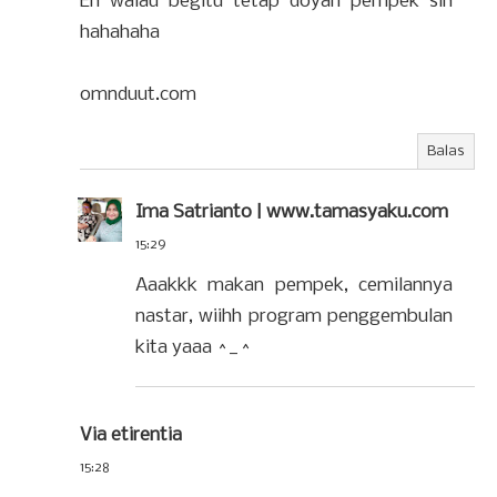
Eh walau begitu tetap doyan pempek sih
hahahaha
omnduut.com
Balas
Ima Satrianto | www.tamasyaku.com
15:29
Aaakkk makan pempek, cemilannya
nastar, wiihh program penggembulan
kita yaaa ^_^
Via etirentia
15:28