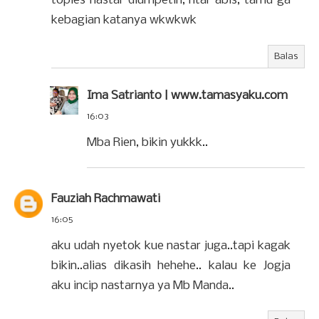
toples nastar diumpetin, ntar abis, tamu ga
kebagian katanya wkwkwk
Balas
Ima Satrianto | www.tamasyaku.com
16:03
Mba Rien, bikin yukkk..
Fauziah Rachmawati
16:05
aku udah nyetok kue nastar juga..tapi kagak
bikin..alias dikasih hehehe.. kalau ke Jogja
aku incip nastarnya ya Mb Manda..