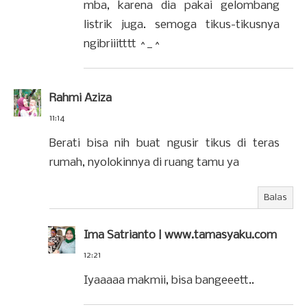
mba, karena dia pakai gelombang
listrik juga. semoga tikus-tikusnya
ngibriiitttt ^_^
Rahmi Aziza
11:14
Berati bisa nih buat ngusir tikus di teras
rumah, nyolokinnya di ruang tamu ya
Balas
Ima Satrianto | www.tamasyaku.com
12:21
Iyaaaaa makmii, bisa bangeeett..