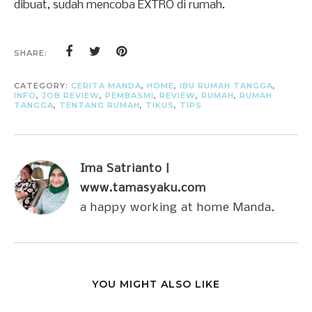
dibuat, sudah mencoba EXTRO di rumah.
SHARE:
CATEGORY:
CERITA MANDA
,
HOME
,
IBU RUMAH TANGGA
,
INFO
,
JOB REVIEW
,
PEMBASMI
,
REVIEW
,
RUMAH
,
RUMAH
TANGGA
,
TENTANG RUMAH
,
TIKUS
,
TIPS
Ima Satrianto |
www.tamasyaku.com
a happy working at home Manda.
YOU MIGHT ALSO LIKE