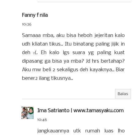
Fanny f nila
10:36
Samaaa mba, aku bisa heboh jejeritan kalo
udh kliatan tikus.. Itu binatang paling jijik in
deh :(. Eh kalo lgs suara yg paling kuat
dipasang ga bisa ya mba? Jd hrs bertahap?
Aku mw beli 2 sekaligus deh kayaknya.. Biar
bener2 ilang tikusnya..
Balas
Ima Satrianto | www.tamasyaku.com
10:46
jangkauannya utk rumah luas lho