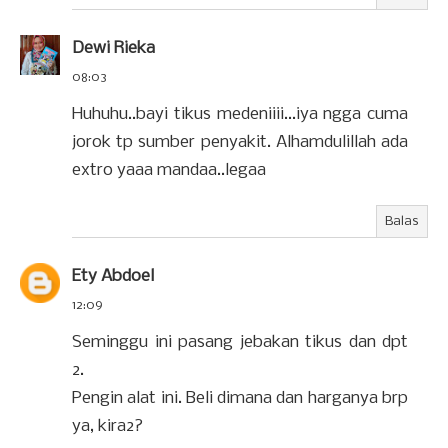
Dewi Rieka
08:03
Huhuhu..bayi tikus medeniiii...iya ngga cuma
jorok tp sumber penyakit. Alhamdulillah ada
extro yaaa mandaa..legaa
Balas
Ety Abdoel
12:09
Seminggu ini pasang jebakan tikus dan dpt
2.
Pengin alat ini. Beli dimana dan harganya brp
ya, kira2?