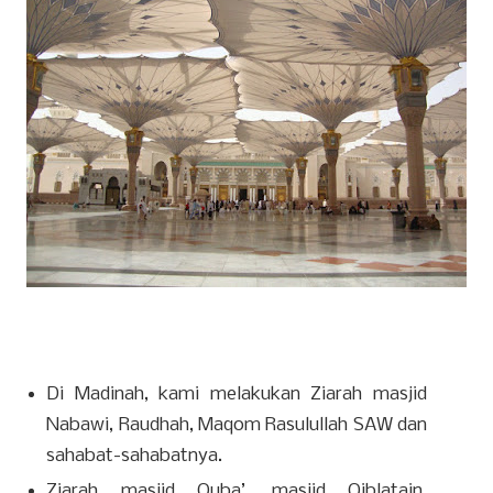
Di Madinah, kami melakukan Ziarah masjid
Nabawi, Raudhah, Maqom Rasulullah SAW dan
sahabat-sahabatnya.
Ziarah masjid Quba’, masjid Qiblatain,