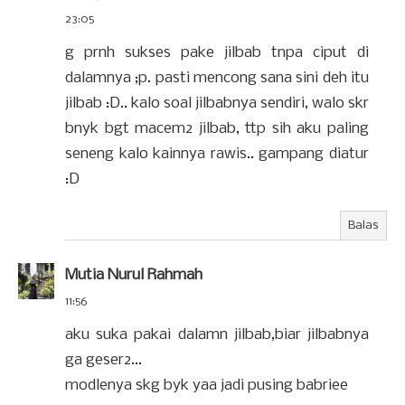
23:05
g prnh sukses pake jilbab tnpa ciput di
dalamnya ;p. pasti mencong sana sini deh itu
jilbab :D.. kalo soal jilbabnya sendiri, walo skr
bnyk bgt macem2 jilbab, ttp sih aku paling
seneng kalo kainnya rawis.. gampang diatur
:D
Balas
Mutia Nurul Rahmah
11:56
aku suka pakai dalamn jilbab,biar jilbabnya
ga geser2...
modlenya skg byk yaa jadi pusing babriee