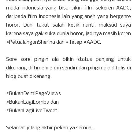
muda indonesia yang bisa bikin film sekeren AADC,
daripada film indonesia lain yang aneh yang bergenre
horor. Duh, takut salah ketik nanti, maksud saya
karena saya gak suka dunia horor, jadinya masih keren
‪#‎
PetualanganSherina‬
dan
‪#‎
Tetep‬
‪#‎
AADC‬
.
Sore sore pingin aja bikin status panjang untuk
dikenang di timeline diri sendiri dan pingin aja ditulis di
blog buat dikenang.
#BukanDemiPageViews
‪#‎
BukanLagiLomba‬
dan
‪#‎
BukanLagiLiveTweet‬
Selamat jelang akhir pekan ya semua...