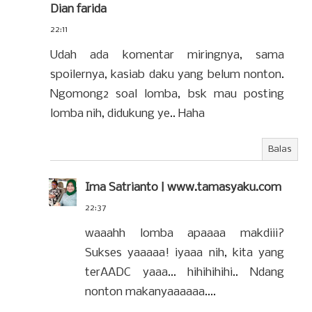
Dian farida
22:11
Udah ada komentar miringnya, sama
spoilernya, kasiab daku yang belum nonton.
Ngomong2 soal lomba, bsk mau posting
lomba nih, didukung ye.. Haha
Balas
Ima Satrianto | www.tamasyaku.com
22:37
waaahh lomba apaaaa makdiii?
Sukses yaaaaa! iyaaa nih, kita yang
terAADC yaaa... hihihihihi.. Ndang
nonton makanyaaaaaa....