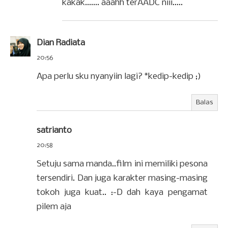
kakak....... aaahh terAADC niii.....
Dian Radiata
20:56
Apa perlu sku nyanyiin lagi? *kedip-kedip ;)
Balas
satrianto
20:58
Setuju sama manda..film ini memiliki pesona
tersendiri. Dan juga karakter masing-masing
tokoh juga kuat.. :-D dah kaya pengamat
pilem aja