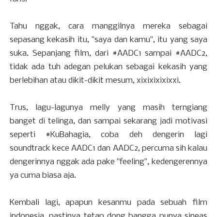
Tahu nggak, cara manggilnya mereka sebagai
sepasang kekasih itu, "saya dan kamu", itu yang saya
suka. Sepanjang film, dari
‪#‎
AADC1‬
sampai
‪#‎
AADC2‬
,
tidak ada tuh adegan pelukan sebagai kekasih yang
berlebihan atau dikit-dikit mesum, xixixixixixxi.
Trus, lagu-lagunya melly yang masih terngiang
banget di telinga, dan sampai sekarang jadi motivasi
seperti
‪#‎
KuBahagia‬
, coba deh dengerin lagi
soundtrack kece AADC1 dan AADC2, percuma sih kalau
dengerinnya nggak ada pake "feeling", kedengerennya
ya cuma biasa aja.
Kembali lagi, apapun kesanmu pada sebuah film
indonesia, pastinya tetap dong bangga punya sineas