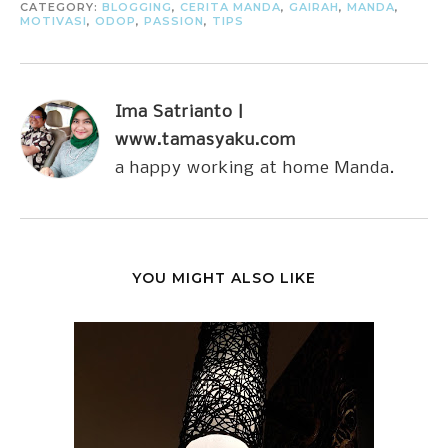
CATEGORY:
BLOGGING
,
CERITA MANDA
,
GAIRAH
,
MANDA
,
MOTIVASI
,
ODOP
,
PASSION
,
TIPS
Ima Satrianto |
www.tamasyaku.com
a happy working at home Manda.
YOU MIGHT ALSO LIKE