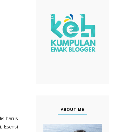
ABOUT ME
is harus
. Esensi