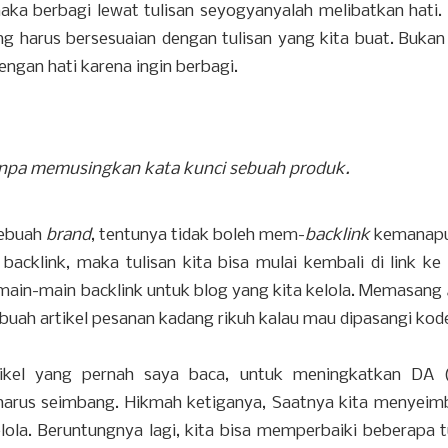
aka berbagi lewat tulisan seyogyanyalah melibatkan hati.
g harus bersesuaian dengan tulisan yang kita buat. Bukan
engan hati karena ingin berbagi.
npa memusingkan kata kunci sebuah produk.
sebuah
brand
, tentunya tidak boleh mem-
backlink
kemanapu
acklink, maka tulisan kita bisa mulai kembali di link ke i
rmain-main backlink untuk blog yang kita kelola. Memasang
uah artikel pesanan kadang rikuh kalau mau dipasangi kode
tikel yang pernah saya baca, untuk meningkatkan DA 
nk harus seimbang. Hikmah ketiganya, Saatnya kita menyei
elola. Beruntungnya lagi, kita bisa memperbaiki beberapa tu