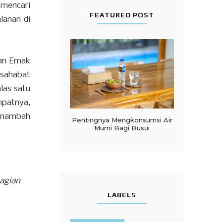
 mencari
FEATURED POST
alanan di
lan Emak
 sahabat
las satu
mpatnya,
menambah
Pentingnya Mengkonsumsi Air
Murni Bagi Busui
agian
LABELS