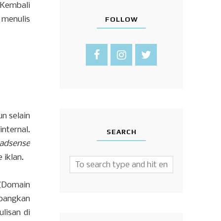
 Kembali
 menulis
FOLLOW
n selain
nternal.
SEARCH
adsense
 iklan.
(Domain
mbangkan
lisan di