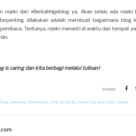
 rejeki dari #BerkahNgeblog ya. Akan selalu ada rejeki b
 terpenting dilakukan adalah membuat bagaimana blog k
embaca. Tentunya, rejeki menanti di waktu dan tempat ya
iin.
is caring dan kita berbagi melalui tulisan!
SHARE:
FUN
,
HIKMAH
,
INSPIRASI
,
JOB REVIEW
,
PENSIUN
,
WRITER
,
YAKIN
u.com