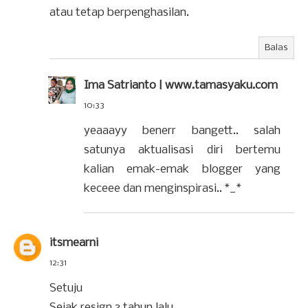
atau tetap berpenghasilan.
Balas
Ima Satrianto | www.tamasyaku.com
10:33
yeaaayy benerr bangett.. salah
satunya aktualisasi diri bertemu
kalian emak-emak blogger yang
keceee dan menginspirasi.. *_*
itsmearni
12:31
Setuju
Sejak resign 3 tahun lalu