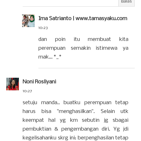
Balas
Ima Satrianto | www.tamasyaku.com
10:23
dan poin itu membuat kita
perempuan semakin istimewa ya
mak... *_*
Noni Rosliyani
10:27
setuju manda.. buatku perempuan tetap
harus bisa "menghasilkan". Selain utk
keempat hal yg km sebutin jg sbagai
pembuktian & pengembangan diri. Yg jdi
kegelisahanku skrg ini: berpenghasilan tetap