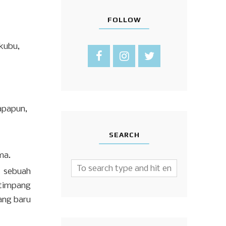
FOLLOW
 kubu,
apapun,
SEARCH
ama.
t sebuah
 timpang
ang baru