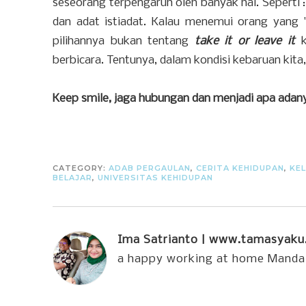
seseorang terpengaruh oleh banyak hal. Seperti :
dan adat istiadat. Kalau menemui orang yang "a
pilihannya bukan tentang
take it or leave it
k
berbicara. Tentunya, dalam kondisi kebaruan kita
Keep smile, jaga hubungan dan menjadi apa ada
CATEGORY:
ADAB PERGAULAN
,
CERITA KEHIDUPAN
,
KE
BELAJAR
,
UNIVERSITAS KEHIDUPAN
Ima Satrianto | www.tamasyak
a happy working at home Manda