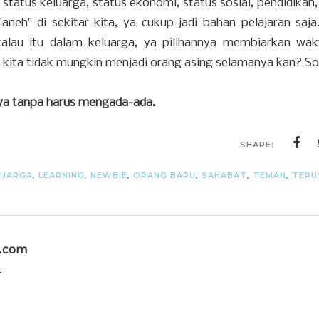
 status keluarga, status ekonomi, status sosial, pendidikan
neh" di sekitar kita, ya cukup jadi bahan pelajaran saja
alau itu dalam keluarga, ya pilihannya membiarkan wa
, kita tidak mungkin menjadi orang asing selamanya kan? S
nya tanpa harus mengada-ada.
SHARE:
LUARGA
,
LEARNING
,
NEWBIE
,
ORANG BARU
,
SAHABAT
,
TEMAN
,
TERU
u.com
.