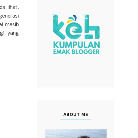
a lihat,
 generasi
al masih
agi yang
ABOUT ME