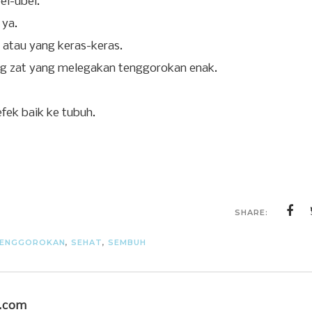
el-ubel.
 ya.
atau yang keras-keras.
g zat yang melegakan tenggorokan enak.
fek baik ke tubuh.
SHARE:
TENGGOROKAN
,
SEHAT
,
SEMBUH
u.com