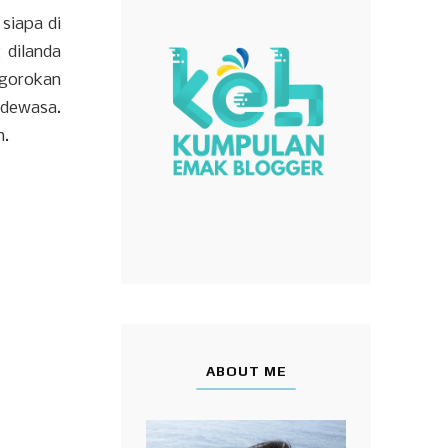
siapa di
 dilanda
ggorokan
 dewasa.
n.
ABOUT ME