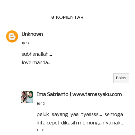
8 KOMENTAR
Unknown
19:17
subhanallah...
love manda...
Balas
Ima Satrianto | www.tamasyaku.com
16:10
peluk sayang yaa tyassss... semoga
kita cepet dikasih momongan ya nak..
*_*