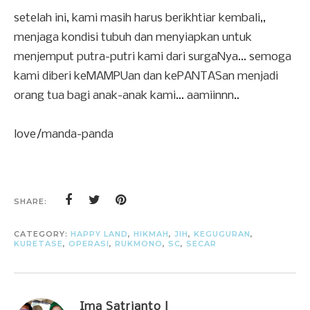
setelah ini, kami masih harus berikhtiar kembali,,
menjaga kondisi tubuh dan menyiapkan untuk
menjemput putra-putri kami dari surgaNya... semoga
kami diberi keMAMPUan dan kePANTASan menjadi
orang tua bagi anak-anak kami... aamiinnn..
love/manda-panda
SHARE:
CATEGORY:
HAPPY LAND
,
HIKMAH
,
JIH
,
KEGUGURAN
,
KURETASE
,
OPERASI
,
RUKMONO
,
SC
,
SECAR
Ima Satrianto |