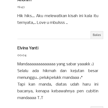
Anonim
19:43
Hik hiks... Aku melewatkan kisah ini kala itu
ternyata,.. Love u mbulsss ..
Balas
Elvina Yanti
00:04
Mandaaaaaaaaaaaaa yang sabar yaaakk :)
Selalu ada hikmah dan kejutan besar
menunggu.. pelukpelukk mandaaa :*
Tapi kan manda, diatas udah haru ini
bacanya, kenapa kebawahnya pen cubitin
mandaaaa T.T