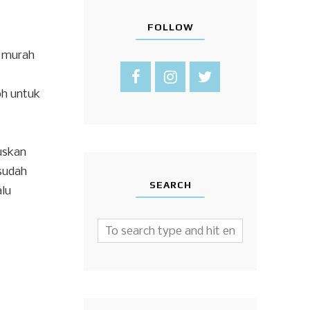
FOLLOW
k murah
oh untuk
uskan
sudah
SEARCH
alu