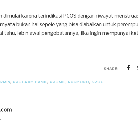
dimulai karena terindikasi PCOS dengan riwayat menstrua
 Ternyata bukan hal sepele yang bisa diabaikan untuk peremp
l tahu, lebih awal pengobatannya, jika ingin mempunyai ke
SHARE:
RMIN
,
PROGRAM HAMIL
,
PROMIL
,
RUKMONO
,
SPOG
u.com
.