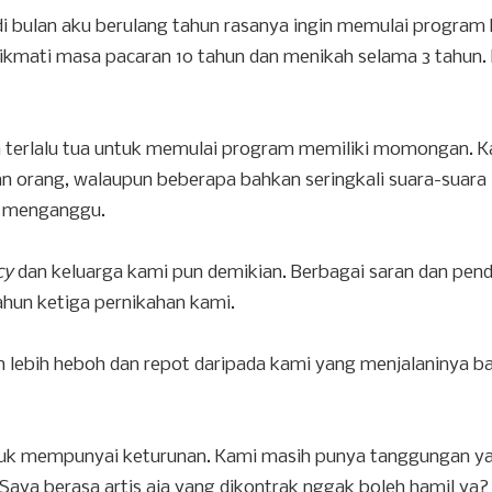
 di bulan aku berulang tahun rasanya ingin memulai program
ikmati masa pacaran 10 tahun dan menikah selama 3 tahun.
um terlalu tua untuk memulai program memiliki momongan. 
n orang, walaupun beberapa bahkan seringkali suara-suara 
k menganggu.
cy
dan keluarga kami pun demikian. Berbagai saran dan pen
ahun ketiga pernikahan kami.
uh lebih heboh dan repot daripada kami yang menjalaninya b
 untuk mempunyai keturunan. Kami masih punya tanggungan y
 Saya berasa artis aja yang dikontrak nggak boleh hamil ya?