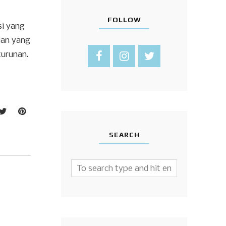
FOLLOW
si yang
uan yang
turunan.
SEARCH