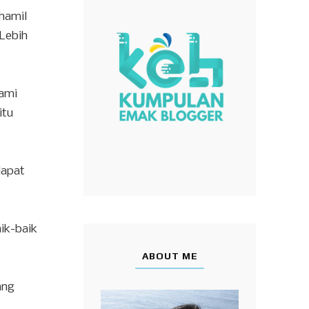
 hamil
 Lebih
Kami
itu
dapat
aik-baik
ABOUT ME
ang